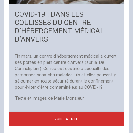
COVID
-19 :
DANS
LES
COULISSES
DU
CENTRE
D’HÉ
BERGEMENT
MÉ
DICAL
D’
ANVERS
Fin mars, un centre d’hébergement médical a ouvert
ses portes en plein centre d’Anvers (sur la ‘De
Coninckplein’). Ce lieu est destiné à accueillir des
personnes sans-abri malades : ils et elles peuvent y
séjourner en toute sécurité durant le confinement
pour éviter d’être contaminé.e.s au
COVID
-19.
Texte et images de Marie Monsieur
VOIR LA FICHE