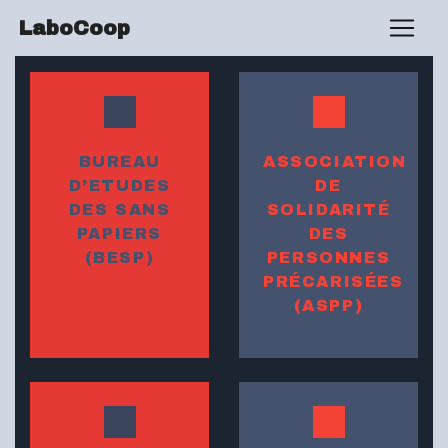
LaboCoop
BUREAU
ASSOCIATION
D’ETUDES
DE
DES SANS
SOLIDARITÉ
PAPIERS
DES
(
BESP
)
PERSONNES
PRÉCARISÉES
(
ASPP
)