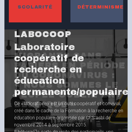
SCOLARITÉ
DÉTERMINISME
MIGRANTS SANS
PAPIERS EN PÉRIODE
DU CORONAVIRUS :
«
NOUS SOMMES LE
PEUPLE OUBLIÉ EN
Previous
Next
BELGIQUE
»
Les migrants sans papiers sont rarement à l’honneur.
EN SAVOIR PLUS