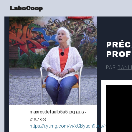
LaboCoop
PRÉC
PROF
PAR
BANL
maxresdefaulb5a5.jpg
(
JPG
-
219.7 kio
)
https://i.ytimg.com/vi/xGByudh9bus/maxresdefaul