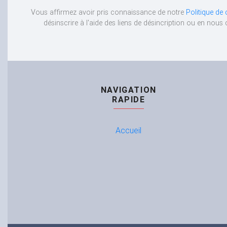
Vous affirmez avoir pris connaissance de notre
Politique de 
désinscrire à l'aide des liens de désincription ou en nou
NAVIGATION
RAPIDE
Accueil