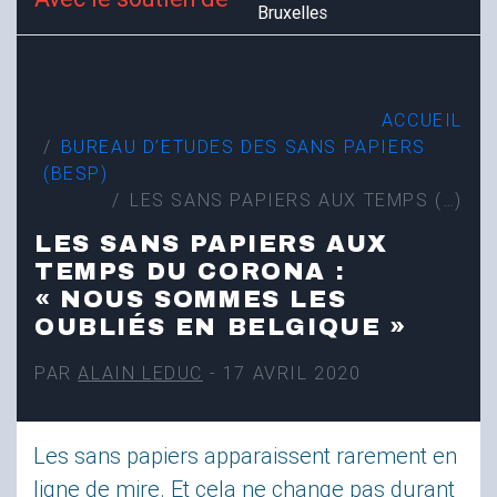
Bruxelles
ACCUEIL
BUREAU D’ETUDES DES SANS PAPIERS
(
BESP
)
LES SANS PAPIERS AUX TEMPS (…)
LES SANS PAPIERS AUX
TEMPS DU CORONA :
«
NOUS SOMMES LES
OUBLIÉS EN BELGIQUE
»
PAR
ALAIN LEDUC
- 17 AVRIL 2020
Les sans papiers apparaissent rarement en
ligne de mire. Et cela ne change pas durant