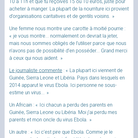
10 à 11h et que tu reçoives 15 ou 10 euros, juste pour
acheter à manger. La plupart de la nourriture ici provient
d’organisations caritatives et de gentils voisins.
»
Une femme nous montre une carotte à moitié pourrie :
«
je vous montre... normalement on devrait la jeter,
mais nous sommes obligés de l’utiliser parce que nous
n’avons pas de possibilité d’en posséder... Grand merci
à ceux qui nous aident.
»
Le journaliste commente
: «
La plupart ici viennent de
Guinée, Sierra Leone et Libéria. Pays dans lesquels en
2014 apparut le virus Ebola. Ici personne ne sous-
estime un virus...
»
Un Africain : «
Ici chacun a perdu des parents en
Guinée, Sierra Leone ou Libéria. Moi j’ai perdu mes
parents et mon oncle du virus Ebola.
»
Un autre : «
Ici c’est pire que Ebola. Comme je le